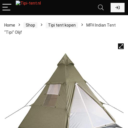
Home
Shop
Tipi tent kopen
MFH Indian Tent
“Tipi” Olijf