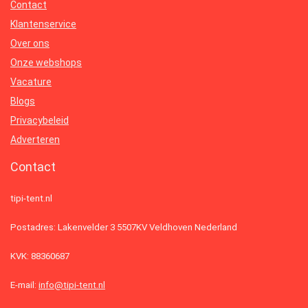
Contact
Klantenservice
Over ons
Onze webshops
Vacature
Blogs
Privacybeleid
Adverteren
Contact
tipi-tent.nl
Postadres: Lakenvelder 3 5507KV Veldhoven Nederland
KVK: 88360687
E-mail:
info@tipi-tent.nl