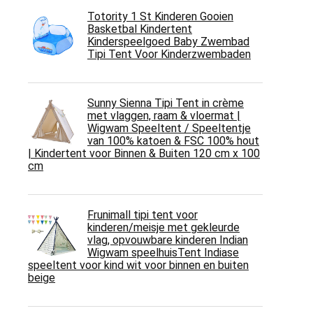
Totority 1 St Kinderen Gooien
Basketbal Kindertent
Kinderspeelgoed Baby Zwembad
Tipi Tent Voor Kinderzwembaden
Sunny Sienna Tipi Tent in crème
met vlaggen, raam & vloermat |
Wigwam Speeltent / Speeltentje
van 100% katoen & FSC 100% hout
| Kindertent voor Binnen & Buiten 120 cm x 100
cm
Frunimall tipi tent voor
kinderen/meisje met gekleurde
vlag, opvouwbare kinderen Indian
Wigwam speelhuisTent Indiase
speeltent voor kind wit voor binnen en buiten
beige