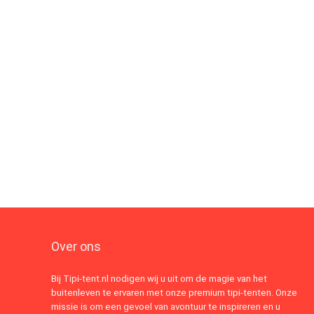
Over ons
Bij Tipi-tent.nl nodigen wij u uit om de magie van het
buitenleven te ervaren met onze premium tipi-tenten. Onze
missie is om een gevoel van avontuur te inspireren en u