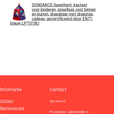
SONGMICS Speeltent, kasteel
voor kinderen, speelhuis voor binnen
en buiten, draagbaar met draagtas,
cadeau, gecertificeerd door EN71,
blauw LPT01BU
Informatie
Contact
Contact
tipi-tent.nl
Klantenservice
Postadres: Lakenvelder 3