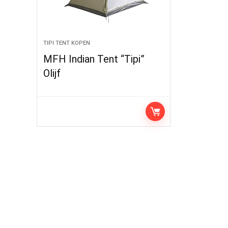
TIPI TENT KOPEN
MFH Indian Tent “Tipi”
Olijf