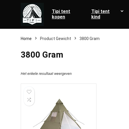
Tipi tent
Tipi tent
kopen
kind
Home
Product Gewicht
‎3800 Gram
‎3800 Gram
Het enkele resultaat weergeven