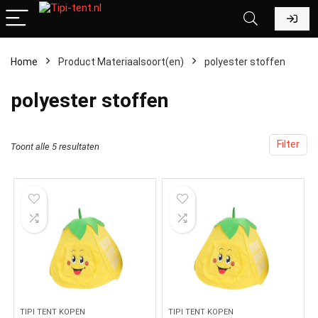
Home
Product Materiaalsoort(en)
‎polyester stoffen
‎polyester stoffen
Filter
Toont alle 5 resultaten
TIPI TENT KOPEN
TIPI TENT KOPEN