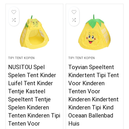
TIPI TENT KOPEN
TIPI TENT KOPEN
NUSITOU Spel
Toyvian Speeltent
Spelen Tent Kinder
Kindertent Tipi Tent
Luifel Tent Kinder
Voor Kinderen
Tentje Kasteel
Tenten Voor
Speeltent Tentje
Kinderen Kindertent
Spelen Kinderen
Kinderen Tipi Kind
Tenten Kinderen Tipi
Oceaan Ballenbad
Tenten Voor
Huis