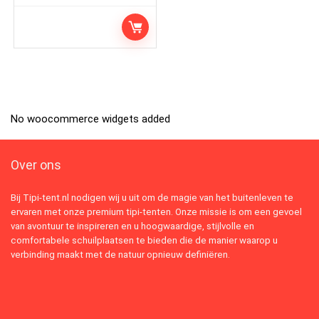
No woocommerce widgets added
Over ons
Bij Tipi-tent.nl nodigen wij u uit om de magie van het buitenleven te
ervaren met onze premium tipi-tenten. Onze missie is om een gevoel
van avontuur te inspireren en u hoogwaardige, stijlvolle en
comfortabele schuilplaatsen te bieden die de manier waarop u
verbinding maakt met de natuur opnieuw definiëren.