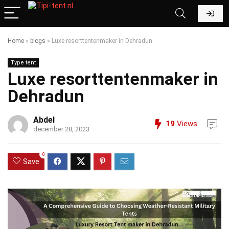
Home
»
blogs
»
Luxe resorttentenmaker in Dehradun
Type tent
Luxe resorttentenmaker in
Dehradun
Abdel
19
Views
december 28, 2023
0
Save