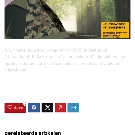
Wij, “Suraj Industries”, opgericht in 2009 in Dehradun
(Uttarakhand, India), zijn een “eenmansbedrijf”, dat zich toelegt
op de productie van Zwitserse tenten van de beste kwaliteit in
Uttarakhand.
Arcadia Grant, Shimla Bypass Road, nabij benzinepomp, Bado
Wala, Dehradun-248001, Uttarakhand, India
0
Save
gerelateerde artikelen