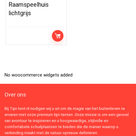
Raamspeelhuis
lichtgrijs
No woocommerce widgets added
Over ons
Bij Tipi-tent.nl nodigen wij u uit om de magie van het buitenleven te
ervaren met onze premium tipi-tenten. Onze missie is om een gevoel
van avontuur te inspireren en u hoogwaardige, stijlvolle en
comfortabele schuilplaatsen te bieden die de manier waarop u
verbinding maakt met de natuur opnieuw definiëren.