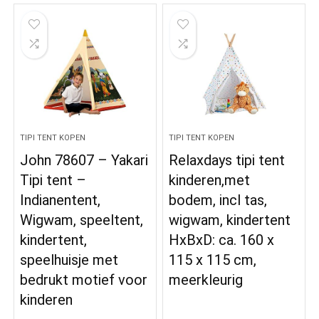
TIPI TENT KOPEN
TIPI TENT KOPEN
John 78607 – Yakari
Relaxdays tipi tent
Tipi tent –
kinderen,met
Indianentent,
bodem, incl tas,
Wigwam, speeltent,
wigwam, kindertent
kindertent,
HxBxD: ca. 160 x
speelhuisje met
115 x 115 cm,
bedrukt motief voor
meerkleurig
kinderen