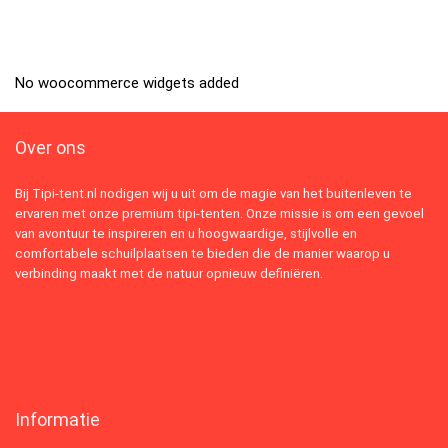
No woocommerce widgets added
Over ons
Bij Tipi-tent.nl nodigen wij u uit om de magie van het buitenleven te
ervaren met onze premium tipi-tenten. Onze missie is om een gevoel
van avontuur te inspireren en u hoogwaardige, stijlvolle en
comfortabele schuilplaatsen te bieden die de manier waarop u
verbinding maakt met de natuur opnieuw definiëren.
Informatie