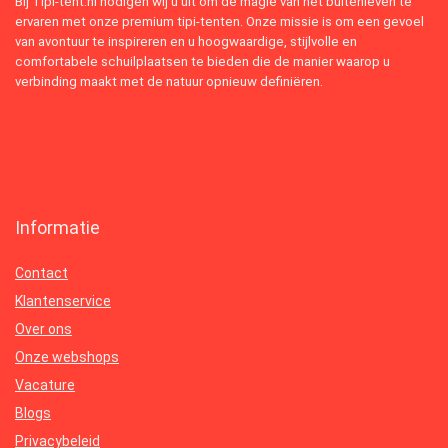
Bij Tipi-tent.nl nodigen wij u uit om de magie van het buitenleven te
ervaren met onze premium tipi-tenten. Onze missie is om een gevoel
van avontuur te inspireren en u hoogwaardige, stijlvolle en
comfortabele schuilplaatsen te bieden die de manier waarop u
verbinding maakt met de natuur opnieuw definiëren.
Informatie
Contact
Klantenservice
Over ons
Onze webshops
Vacature
Blogs
Privacybeleid