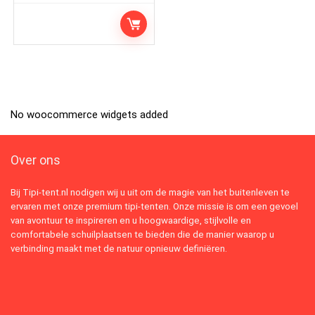
No woocommerce widgets added
Over ons
Bij Tipi-tent.nl nodigen wij u uit om de magie van het buitenleven te
ervaren met onze premium tipi-tenten. Onze missie is om een gevoel
van avontuur te inspireren en u hoogwaardige, stijlvolle en
comfortabele schuilplaatsen te bieden die de manier waarop u
verbinding maakt met de natuur opnieuw definiëren.