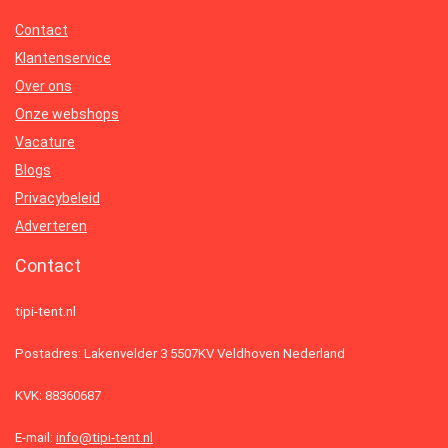
Contact
Klantenservice
Over ons
Onze webshops
Vacature
Blogs
Privacybeleid
Adverteren
Contact
tipi-tent.nl
Postadres: Lakenvelder 3 5507KV Veldhoven Nederland
KVK: 88360687
E-mail:
info@tipi-tent.nl