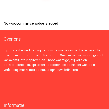
No woocommerce widgets added
Over ons
Bij Tipi-tent.nl nodigen wij u uit om de magie van het buitenleven te
ervaren met onze premium tipi-tenten. Onze missie is om een gevoel
van avontuur te inspireren en u hoogwaardige, stijlvolle en
comfortabele schuilplaatsen te bieden die de manier waarop u
verbinding maakt met de natuur opnieuw definiëren.
Informatie