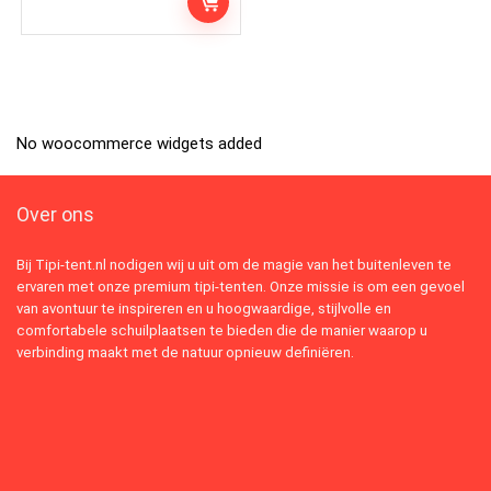
No woocommerce widgets added
Over ons
Bij Tipi-tent.nl nodigen wij u uit om de magie van het buitenleven te
ervaren met onze premium tipi-tenten. Onze missie is om een gevoel
van avontuur te inspireren en u hoogwaardige, stijlvolle en
comfortabele schuilplaatsen te bieden die de manier waarop u
verbinding maakt met de natuur opnieuw definiëren.