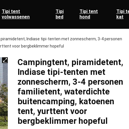
Tipi tent
Tipi
Tipi tent
Tipi t
volwassenen
bed
hond
kat
piramidetent, Indiase tipi-tenten met zonnescherm, 3-4 personen
urttent voor bergbeklimmer hopeful
Campingtent, piramidetent,
Indiase tipi-tenten met
zonnescherm, 3-4 personen
familietent, waterdichte
buitencamping, katoenen
tent, yurttent voor
bergbeklimmer hopeful