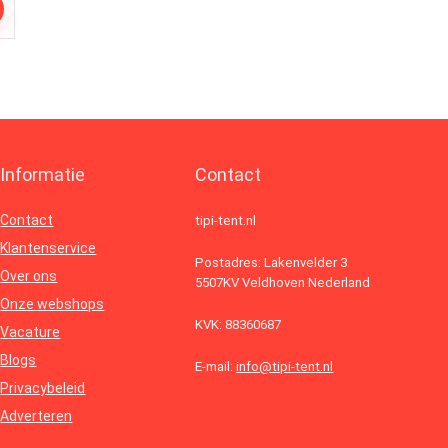
Informatie
Contact
Contact
tipi-tent.nl
Klantenservice
Postadres: Lakenvelder 3
Over ons
5507KV Veldhoven Nederland
Onze webshops
KVK: 88360687
Vacature
Blogs
E-mail:
info@tipi-tent.nl
Privacybeleid
Adverteren