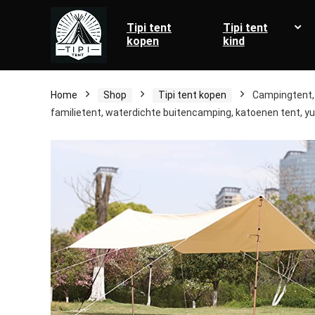
Tipi tent
Tipi tent
kopen
kind
Home
Shop
Tipi tent kopen
Campingtent, 
familietent, waterdichte buitencamping, katoenen tent, y