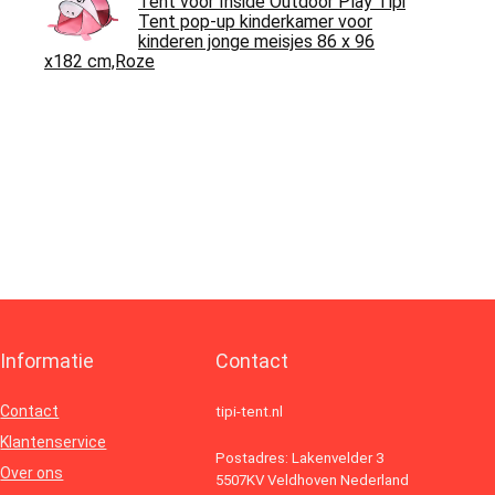
Tent voor Inside Outdoor Play Tipi
Tent pop-up kinderkamer voor
kinderen jonge meisjes 86 x 96
x182 cm,Roze
Informatie
Contact
Contact
tipi-tent.nl
Klantenservice
Postadres: Lakenvelder 3
Over ons
5507KV Veldhoven Nederland