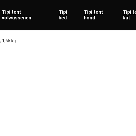
Tipi tent
Tipi
Tipi tent
Tipi t
volwassenen
bed
hond
kat
; 1,65 kg