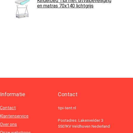
Kinderbed Tipi met uitvalbeveiliging
en matras 70x140 lichtgrijs
Informatie
Contact
Contact
tipi-tent.nl
Klantenservice
Postadres: Lakenvelder 3
Over ons
5507KV Veldhoven Nederland
Onze webshops