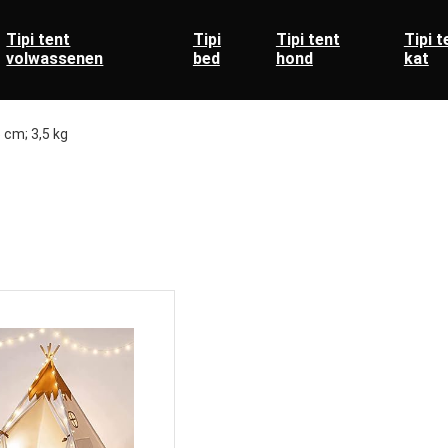
Tipi tent
Tipi
Tipi tent
Tipi t
volwassenen
bed
hond
kat
5 cm; 3,5 kg