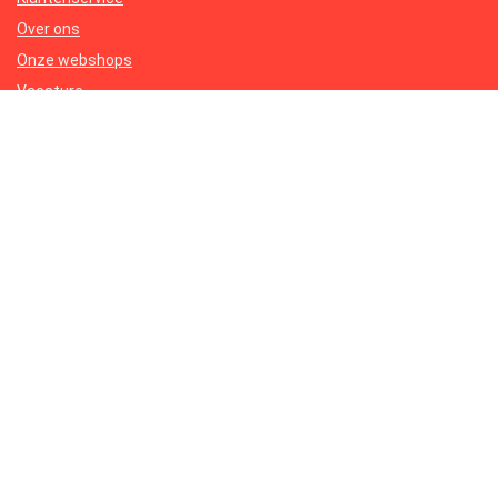
Over ons
Onze webshops
Vacature
Blogs
Privacybeleid
Adverteren
Contact
tipi-tent.nl
Postadres: Lakenvelder 3 5507KV Veldhoven Nederland
KVK: 88360687
E-mail:
info@tipi-tent.nl