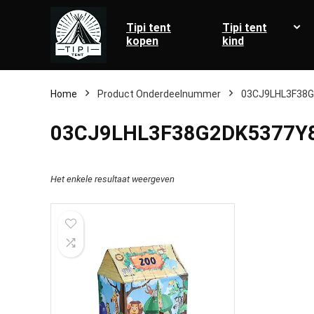
Tipi tent
Tipi tent
kopen
kind
Home
Product Onderdeelnummer
‎03CJ9LHL3F38
‎03CJ9LHL3F38G2DK5377Y
Het enkele resultaat weergeven