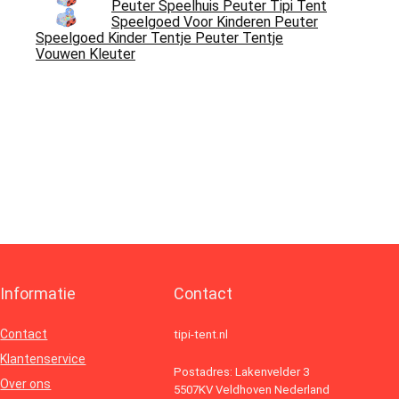
Peuter Speelhuis Peuter Tipi Tent
Speelgoed Voor Kinderen Peuter
Speelgoed Kinder Tentje Peuter Tentje
Vouwen Kleuter
Informatie
Contact
Contact
tipi-tent.nl
Klantenservice
Postadres: Lakenvelder 3
Over ons
5507KV Veldhoven Nederland