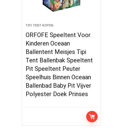
TIPI TENT KOPEN
ORFOFE Speeltent Voor
Kinderen Oceaan
Ballentent Meisjes Tipi
Tent Ballenbak Speeltent
Pit Speeltent Peuter
Speelhuis Binnen Oceaan
Ballenbad Baby Pit Vijver
Polyester Doek Prinses