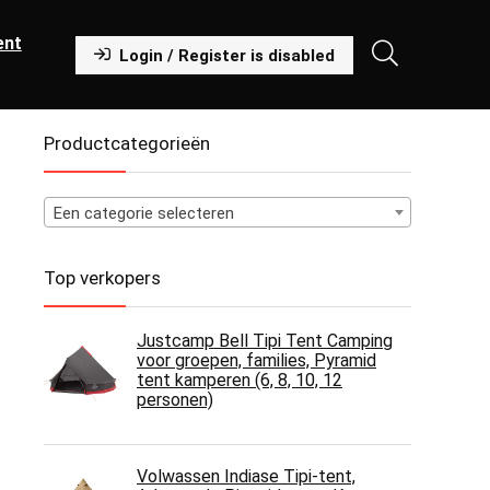
ent
Login / Register is disabled
Productcategorieën
Een categorie selecteren
Top verkopers
Justcamp Bell Tipi Tent Camping
voor groepen, families, Pyramid
tent kamperen (6, 8, 10, 12
personen)
Volwassen Indiase Tipi-tent,