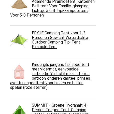
Ademende Piramidetent, Katoenen
Bell-tent Voor Familie-glamping,
Lichtgewicht Tipi-kampeertent
Voor 5-8 Personen
ERYUE Camping Tent voor 1-2
Personen Gewicht Waterdichte
Outdoor Camping Tipi Tent
Piramide Tent
Kindergils jongens tipi speeltent
met vloermat, eenvoudige
installatie Yurt stijl maan sterren
patroon kinderen kasteel prinses
avontuur speeltent voor binnen en buiten
spelen (roze sterren)
SUMMIT - Groene Hydrahalt 4
Person Teepee Tent, Camping