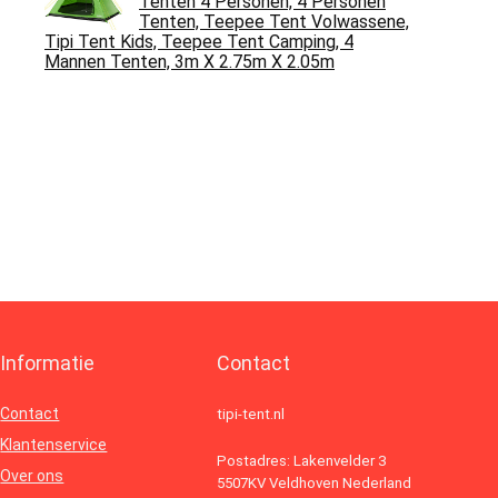
Tenten 4 Personen, 4 Personen
Tenten, Teepee Tent Volwassene,
Tipi Tent Kids, Teepee Tent Camping, 4
Mannen Tenten, 3m X 2.75m X 2.05m
Informatie
Contact
Contact
tipi-tent.nl
Klantenservice
Postadres: Lakenvelder 3
Over ons
5507KV Veldhoven Nederland