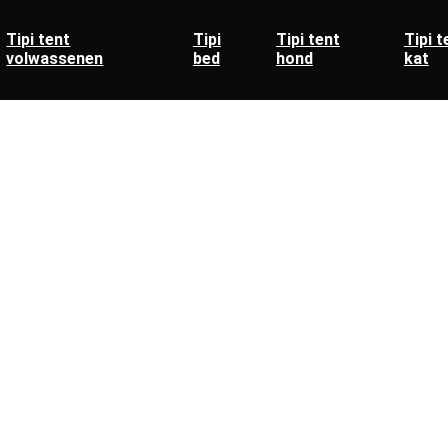
Tipi tent
Tipi
Tipi tent
Tipi t
volwassenen
bed
hond
kat