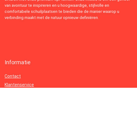
van avontuur te inspireren en u hoogwaardige, stijlvolle en
comfortabele schuilplaatsen te bieden die de manier waarop u
verbinding maakt met de natuur opnieuw definiëren.
Informatie
Contact
Klantenservice
Over ons
Onze webshops
Vacature
Blogs
Privacybeleid
Adverteren