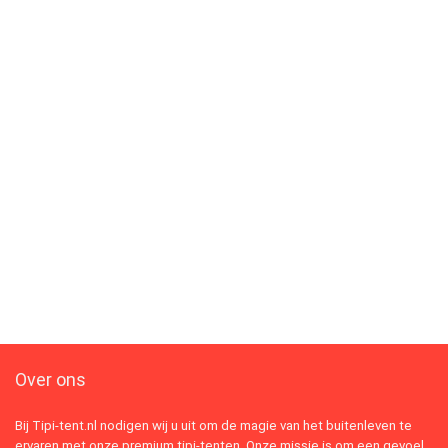
Over ons
Bij Tipi-tent.nl nodigen wij u uit om de magie van het buitenleven te
ervaren met onze premium tipi-tenten. Onze missie is om een gevoel