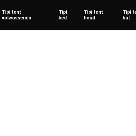
Tipi tent
Tipi
Tipi tent
Tipi t
volwassenen
bed
hond
kat