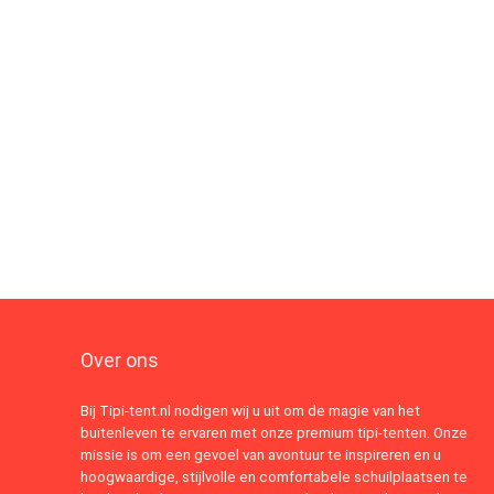
Over ons
Bij Tipi-tent.nl nodigen wij u uit om de magie van het
buitenleven te ervaren met onze premium tipi-tenten. Onze
missie is om een gevoel van avontuur te inspireren en u
hoogwaardige, stijlvolle en comfortabele schuilplaatsen te