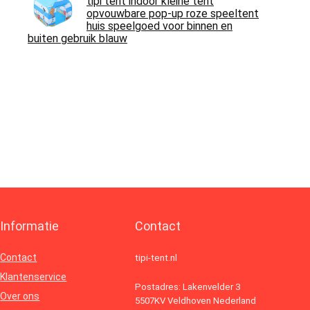
tipi tent indoor kleine tent
opvouwbare pop-up roze speeltent
huis speelgoed voor binnen en
buiten gebruik blauw
Informatie
Contact
Contact
tipi-tent.nl
Klantenservice
Postadres: Lakenvelder 3
Over ons
5507KV Veldhoven Nederland