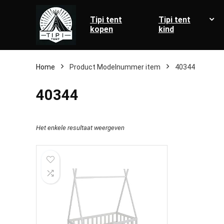
Tipi tent
Tipi tent
kopen
kind
Home
Product Modelnummer item
‎40344
‎40344
Het enkele resultaat weergeven