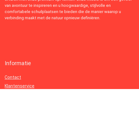
van avontuur te inspireren en u hoogwaardige, stijlvolle en
comfortabele schuilplaatsen te bieden die de manier waarop u
verbinding maakt met de natuur opnieuw definiëren.
Informatie
Contact
Klantenservice
Over ons
Onze webshops
Vacature
Blogs
Privacybeleid
Adverteren