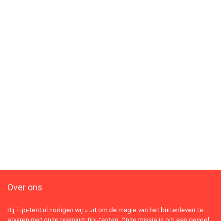
Over ons
Bij Tipi-tent.nl nodigen wij u uit om de magie van het buitenleven te
ervaren met onze premium tipi-tenten. Onze missie is om een gevoel