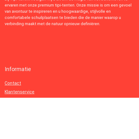
ervaren met onze premium tipi-tenten. Onze missie is om een gevoel
van avontuur te inspireren en u hoogwaardige, stijlvolle en
comfortabele schuilplaatsen te bieden die de manier waarop u
verbinding maakt met de natuur opnieuw definiëren.
Informatie
Contact
Klantenservice
Over ons
Onze webshops
Vacature
Blogs
Privacybeleid