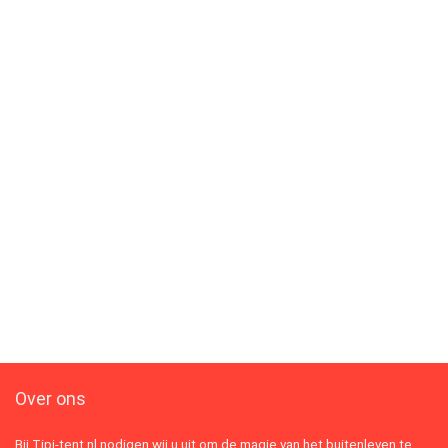
Over ons
Bij Tipi-tent.nl nodigen wij u uit om de magie van het buitenleven te