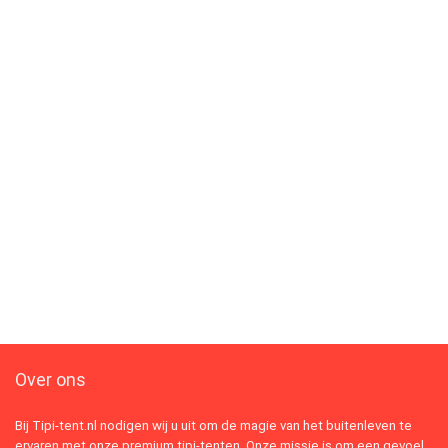
Over ons
Bij Tipi-tent.nl nodigen wij u uit om de magie van het buitenleven te
ervaren met onze premium tipi-tenten. Onze missie is om een gevoel