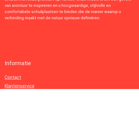
van avontuur te inspireren en u hoogwaardige, stijlvolle en
comfortabele schuilplaatsen te bieden die de manier waarop u
verbinding maakt met de natuur opnieuw definiëren.
Informatie
Contact
Klantenservice
Over ons
Onze webshops
Vacature
Blogs
Privacybeleid
Adverteren