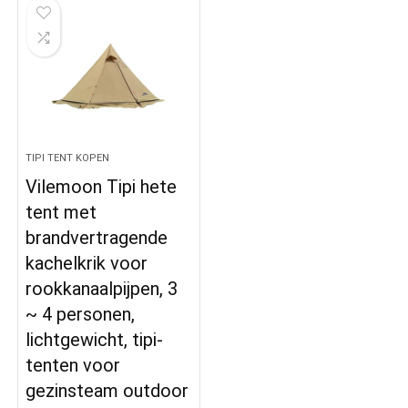
TIPI TENT KOPEN
Vilemoon Tipi hete
tent met
brandvertragende
kachelkrik voor
rookkanaalpijpen, 3
~ 4 personen,
lichtgewicht, tipi-
tenten voor
gezinsteam outdoor