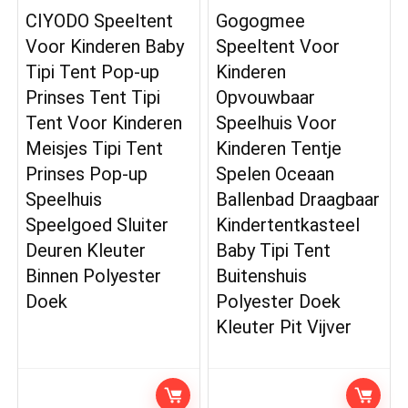
CIYODO Speeltent
Gogogmee
Voor Kinderen Baby
Speeltent Voor
Tipi Tent Pop-up
Kinderen
Prinses Tent Tipi
Opvouwbaar
Tent Voor Kinderen
Speelhuis Voor
Meisjes Tipi Tent
Kinderen Tentje
Prinses Pop-up
Spelen Oceaan
Speelhuis
Ballenbad Draagbaar
Speelgoed Sluiter
Kindertentkasteel
Deuren Kleuter
Baby Tipi Tent
Binnen Polyester
Buitenshuis
Doek
Polyester Doek
Kleuter Pit Vijver