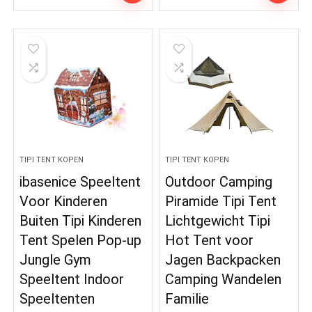
TIPI TENT KOPEN
TIPI TENT KOPEN
ibasenice Speeltent
Outdoor Camping
Voor Kinderen
Piramide Tipi Tent
Buiten Tipi Kinderen
Lichtgewicht Tipi
Tent Spelen Pop-up
Hot Tent voor
Jungle Gym
Jagen Backpacken
Speeltent Indoor
Camping Wandelen
Speeltenten
Familie