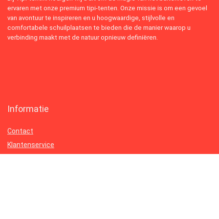
ervaren met onze premium tipi-tenten. Onze missie is om een gevoel
van avontuur te inspireren en u hoogwaardige, stijlvolle en
comfortabele schuilplaatsen te bieden die de manier waarop u
verbinding maakt met de natuur opnieuw definiëren.
Informatie
Contact
Klantenservice
Over ons
Onze webshops
Vacature
Blogs
Privacybeleid