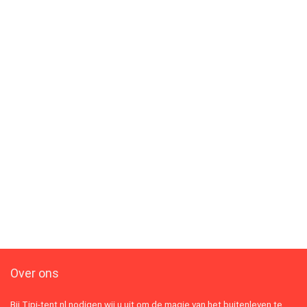
Over ons
Bij Tipi-tent.nl nodigen wij u uit om de magie van het buitenleven te