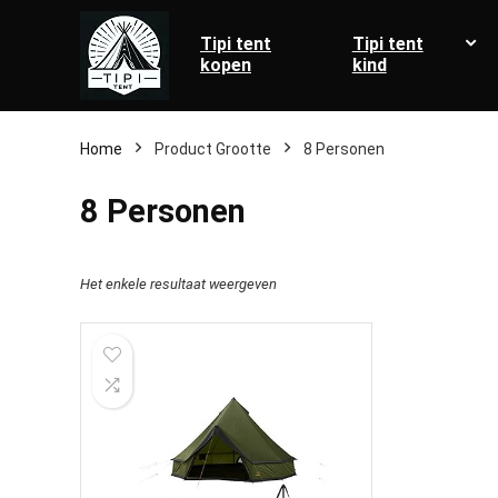
Tipi tent
Tipi tent
kopen
kind
Home
Product Grootte
‎8 Personen
‎8 Personen
Het enkele resultaat weergeven