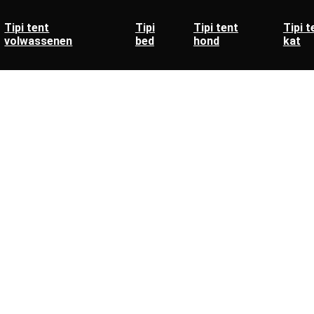
Tipi tent
Tipi
Tipi tent
Tipi t
volwassenen
bed
hond
kat