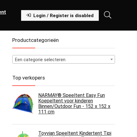
ent
Login / Register is disabled
Productcategorieën
Een categorie selecteren
Top verkopers
NARMAY® Speeltent Easy Fun
Koepeltent voor kinderen
Binnen/Outdoor Fun - 152 x 152 x
111 cm
Toyvian Speeltent Kindertent Tipi