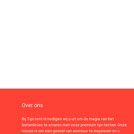
Over ons
Bij Tipi-tent.nl nodigen wij u uit om de magie van het
buitenleven te ervaren met onze premium tipi-tenten. Onze
missie is om een gevoel van avontuur te inspireren en u