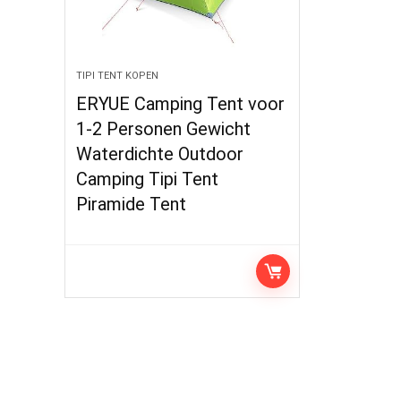
TIPI TENT KOPEN
ERYUE Camping Tent voor
1-2 Personen Gewicht
Waterdichte Outdoor
Camping Tipi Tent
Piramide Tent