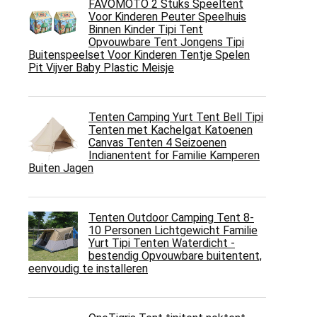
FAVOMOTO 2 Stuks Speeltent
Voor Kinderen Peuter Speelhuis
Binnen Kinder Tipi Tent
Opvouwbare Tent Jongens Tipi
Buitenspeelset Voor Kinderen Tentje Spelen
Pit Vijver Baby Plastic Meisje
Tenten Camping Yurt Tent Bell Tipi
Tenten met Kachelgat Katoenen
Canvas Tenten 4 Seizoenen
Indianentent for Familie Kamperen
Buiten Jagen
Tenten Outdoor Camping Tent 8-
10 Personen Lichtgewicht Familie
Yurt Tipi Tenten Waterdicht -
bestendig Opvouwbare buitentent,
eenvoudig te installeren