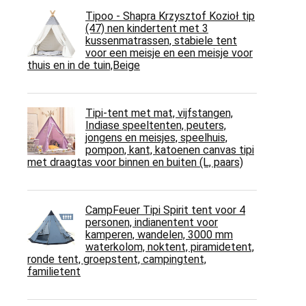
Tipoo - Shapra Krzysztof Kozioł tip
(47) nen kindertent met 3
kussenmatrassen, stabiele tent
voor een meisje en een meisje voor
thuis en in de tuin,Beige
Tipi-tent met mat, vijfstangen,
Indiase speeltenten, peuters,
jongens en meisjes, speelhuis,
pompon, kant, katoenen canvas tipi
met draagtas voor binnen en buiten (L, paars)
CampFeuer Tipi Spirit tent voor 4
personen, indianentent voor
kamperen, wandelen, 3000 mm
waterkolom, noktent, piramidetent,
ronde tent, groepstent, campingtent,
familietent