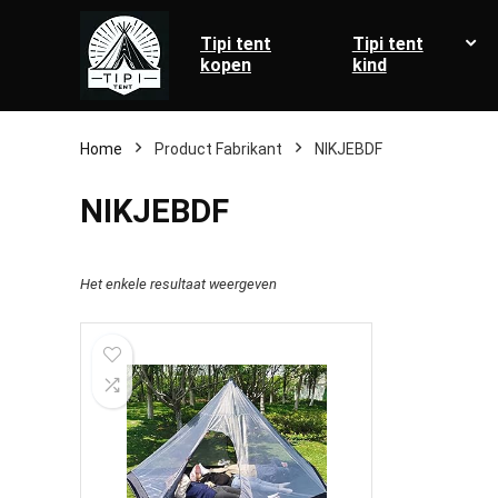
Tipi tent
Tipi tent
kopen
kind
Home
Product Fabrikant
‎NIKJEBDF
‎NIKJEBDF
Het enkele resultaat weergeven