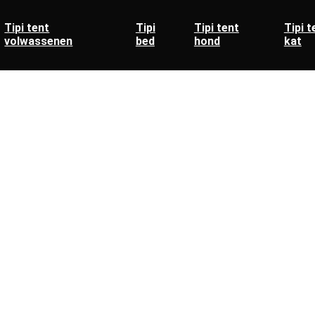
Tipi tent
Tipi
Tipi tent
Tipi t
volwassenen
bed
hond
kat